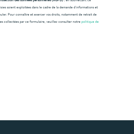
protection des données personnelles (RGPD) :
en soumettant ce
aisies soient exploitées dans le cadre de la demande d'informations et
uler. Pour connaître et exercer vos droits, notamment de retrait de
es collectées par ce formulaire, veuillez consulter notre
politique de