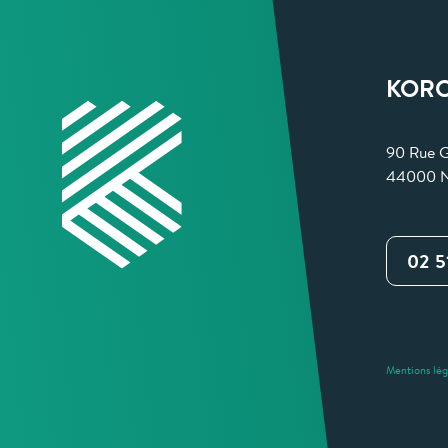
KORO
90 Rue 
44000 
02 5
Mentions lég
s Options