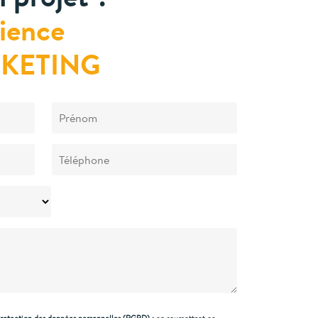
rience
KETING